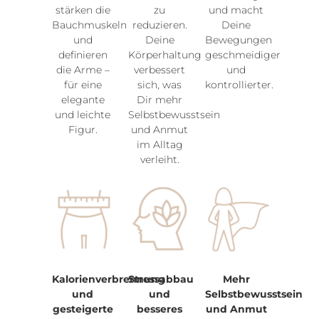
stärken die
zu
und macht
Bauchmuskeln
reduzieren.
Deine
und
Deine
Bewegungen
definieren
Körperhaltung
geschmeidiger
die Arme –
verbessert
und
für eine
sich, was
kontrollierter.
elegante
Dir mehr
und leichte
Selbstbewusstsein
Figur.
und Anmut
im Alltag
verleiht.
Kalorienverbrennung
Stressabbau
Mehr
und
und
Selbstbewusstsein
gesteigerte
besseres
und Anmut