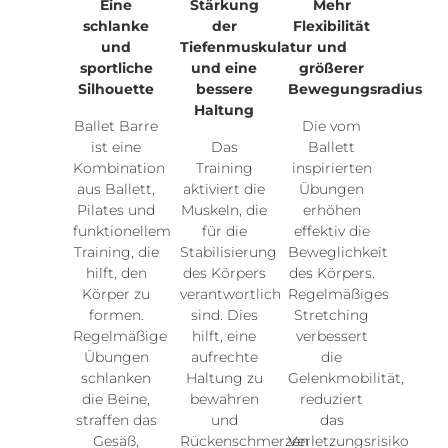
Eine
Stärkung
Mehr
schlanke
der
Flexibilität
und
Tiefenmuskulatur
und
sportliche
und eine
größerer
Silhouette
bessere
Bewegungsradius
Haltung
Ballet Barre
Die vom
ist eine
Das
Ballett
Kombination
Training
inspirierten
aus Ballett,
aktiviert die
Übungen
Pilates und
Muskeln, die
erhöhen
funktionellem
für die
effektiv die
Training, die
Stabilisierung
Beweglichkeit
hilft, den
des Körpers
des Körpers.
Körper zu
verantwortlich
Regelmäßiges
formen.
sind. Dies
Stretching
Regelmäßige
hilft, eine
verbessert
Übungen
aufrechte
die
schlanken
Haltung zu
Gelenkmobilität,
die Beine,
bewahren
reduziert
straffen das
und
das
Gesäß,
Rückenschmerzen
Verletzungsrisiko