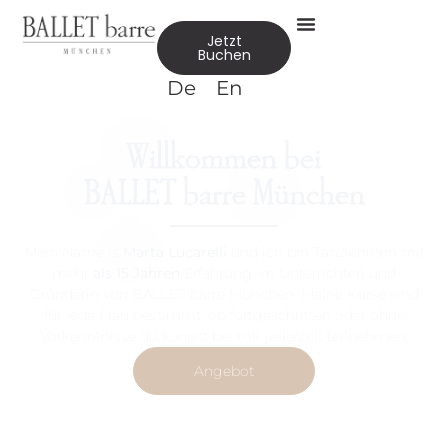
Jetzt
Buchen
De
En
Willkommen bei
BALLET barre München
Mein Name is
Marta Lucarelli
und ich bin Tanzlehrerin mit
mehr
als 15 Jahren
Erfahrung im Unterrichten und
Gründerin von BALLET barre München. Meine Kurse sind
für jede Frau bestimmt, ob fortgeschritten oder ohne
Vorkenntnisse du kannst bei mir jederzeit teilnehmen.
Angebot